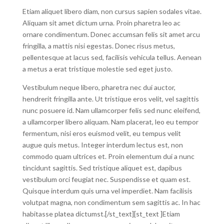
Etiam aliquet libero diam, non cursus sapien sodales vitae.
Aliquam sit amet dictum urna. Proin pharetra leo ac
ornare condimentum. Donec accumsan felis sit amet arcu
fringilla, a mattis nisi egestas. Donec risus metus,
pellentesque at lacus sed, facilisis vehicula tellus. Aenean
a metus a erat tristique molestie sed eget justo.
Vestibulum neque libero, pharetra nec dui auctor,
hendrerit fringilla ante. Ut tristique eros velit, vel sagittis
nunc posuere id. Nam ullamcorper felis sed nunc eleifend,
a ullamcorper libero aliquam. Nam placerat, leo eu tempor
fermentum, nisi eros euismod velit, eu tempus velit
augue quis metus. Integer interdum lectus est, non
commodo quam ultrices et. Proin elementum dui a nunc
tincidunt sagittis. Sed tristique aliquet est, dapibus
vestibulum orci feugiat nec. Suspendisse et quam est.
Quisque interdum quis urna vel imperdiet. Nam facilisis
volutpat magna, non condimentum sem sagittis ac. In hac
habitasse platea dictumst.[/st_text][st_text ]Etiam