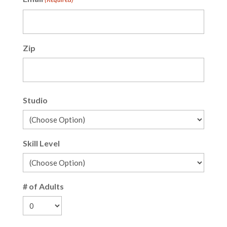
Zip
ZIP
Studio
/
Postal
Code
Skill Level
# of Adults