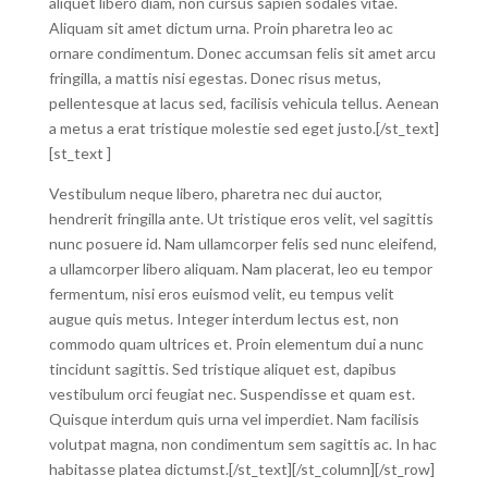
aliquet libero diam, non cursus sapien sodales vitae.
Aliquam sit amet dictum urna. Proin pharetra leo ac
ornare condimentum. Donec accumsan felis sit amet arcu
fringilla, a mattis nisi egestas. Donec risus metus,
pellentesque at lacus sed, facilisis vehicula tellus. Aenean
a metus a erat tristique molestie sed eget justo.[/st_text]
[st_text ]
Vestibulum neque libero, pharetra nec dui auctor,
hendrerit fringilla ante. Ut tristique eros velit, vel sagittis
nunc posuere id. Nam ullamcorper felis sed nunc eleifend,
a ullamcorper libero aliquam. Nam placerat, leo eu tempor
fermentum, nisi eros euismod velit, eu tempus velit
augue quis metus. Integer interdum lectus est, non
commodo quam ultrices et. Proin elementum dui a nunc
tincidunt sagittis. Sed tristique aliquet est, dapibus
vestibulum orci feugiat nec. Suspendisse et quam est.
Quisque interdum quis urna vel imperdiet. Nam facilisis
volutpat magna, non condimentum sem sagittis ac. In hac
habitasse platea dictumst.[/st_text][/st_column][/st_row]